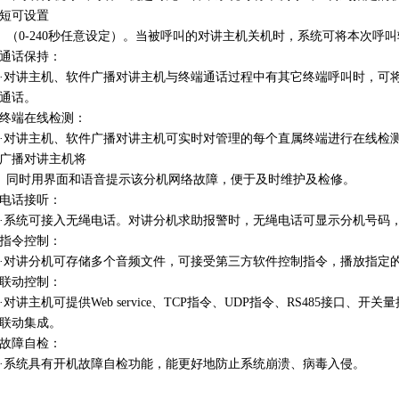
短可设置
（0-240秒任意设定）。当被呼叫的对讲主机关机时，系统可将本次呼
通话保持：
·对讲主机、软件广播对讲主机与终端通话过程中有其它终端呼叫时，可将
通话。
终端在线检测：
·对讲主机、软件广播对讲主机可实时对管理的每个直属终端进行在线检
广播对讲主机将
同时用界面和语音提示该分机网络故障，便于及时维护及检修。
电话接听：
·系统可接入无绳电话。对讲分机求助报警时，无绳电话可显示分机号码
指令控制：
·对讲分机可存储多个音频文件，可接受第三方软件控制指令，播放指定
联动控制：
·对讲主机可提供Web service、TCP指令、UDP指令、RS485接口
联动集成。
故障自检：
·系统具有开机故障自检功能，能更好地防止系统崩溃、病毒入侵。