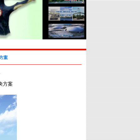
案​
1
决方案