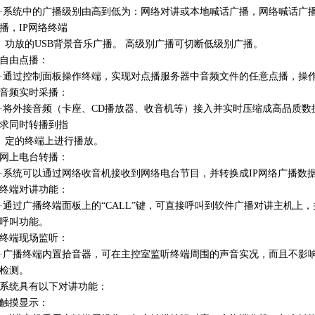
·系统中的广播级别由高到低为：网络对讲或本地喊话广播，网络喊话广
播，IP网络终端
功放的USB背景音乐广播。 高级别广播可切断低级别广播。
自由点播：
·通过控制面板操作终端，实现对点播服务器中音频文件的任意点播，操
音频实时采播：
·将外接音频（卡座、CD播放器、收音机等）接入并实时压缩成高品质
求同时转播到指
定的终端上进行播放。
网上电台转播：
·系统可以通过网络收音机接收到网络电台节目，并转换成IP网络广播数
终端对讲功能：
·通过广播终端面板上的“CALL”键，可直接呼叫到软件广播对讲主机上
呼叫功能。
终端现场监听：
·广播终端内置拾音器，可在主控室监听终端周围的声音实况，而且不影
检测。
系统具有以下对讲功能：
触摸显示：