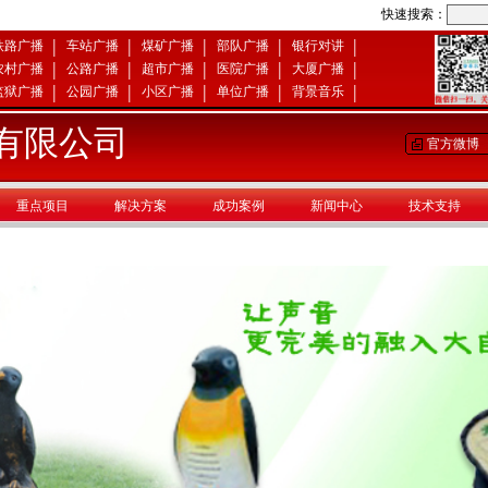
快速搜索：
|
|
|
|
|
铁路广播
车站广播
煤矿广播
部队广播
银行对讲
|
|
|
|
|
农村广播
公路广播
超市广播
医院广播
大厦广播
|
|
|
|
|
监狱广播
公园广播
小区广播
单位广播
背景音乐
有限公司
官方微博
重点项目
解决方案
成功案例
新闻中心
技术支持