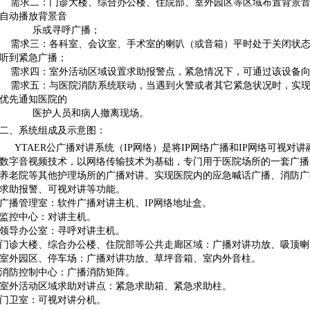
需求二：门诊大楼、综合办公楼、住院部、室外园区等区域布置背景音乐
自动播放背景音
乐或寻呼广播；
需求三：各科室、会议室、手术室的喇叭（或音箱）平时处于关闭状态
听到紧急广播；
需求四：室外活动区域设置求助报警点，紧急情况下，可通过该设备向
需求五：与医院消防系统联动，当遇到火警或者其它紧急状况时，实现
优先通知医院的
医护人员和病人撤离现场。
二、系统组成及示意图：
YTAER公广播对讲系统（IP网络）是将IP网络广播和IP网络可视对讲
数字音视频技术，以网络传输技术为基础，专门用于医院场所的一套广播
养老院等其他护理场所的广播对讲。实现医院内的应急喊话广播、消防广
求助报警、可视对讲等功能。
广播管理室：软件广播对讲主机、IP网络地址盒。
监控中心：对讲主机。
领导办公室：寻呼对讲主机。
门诊大楼、综合办公楼、住院部等公共走廊区域：广播对讲功放、吸顶喇
室外园区、停车场：广播对讲功放、草坪音箱、室内外音柱。
消防控制中心：广播消防矩阵。
室外活动区域求助对讲点：紧急求助箱、紧急求助柱。
门卫室：可视对讲分机。