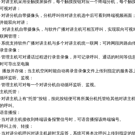
·对讲主机采用全触摸屏操作，每个触摸按钮对应一个终端分机，每个触
可视对讲：
·对讲分机自带摄像头，分机呼叫待对讲主机选中后可看到终端视频画面
并能双向对讲；
对讲主机自带摄像头，与软件广播对讲主机可相互呼叫，实现双向可视
联网管理：
·系统支持软件广播对讲主机与多个对讲主机统一联网；可跨网段跨路由
录音录像：
·管理主机可对通话过程进行录音录像，并可记录呼叫、通话的时间等信
时可导出至电脑
播放并存储；当主机空闲时能自动将录音录像文件上传到指定的服务器
循环监听、监视：
·管理主机可对每一个对讲分机自动循环监听、监视。
主机托管：
·对讲主机上有“托管”按钮，按此按钮便可将所属分机托管给其他对讲主
的呼叫。
语音播报：
·当对讲主机接收到终端设备报警信号时，可语音播报该终端编号。
呼叫上传、转接：
·当对讲分机呼叫对讲主机超时无应答，系统可将本次呼叫上传到指定的