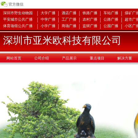
官方微信
|
|
|
|
|
深圳市野生动物园
大学广播
酒店广播
铁路广播
车站广播
煤矿广
|
|
|
|
|
平安城市公共广播
中学广播
工厂广播
农村广播
公路广播
超市广
|
|
|
|
|
体育场馆公共广播
小学广播
商场广播
监狱广播
公园广播
小区广
深圳市亚米欧科技有限公司
网站首页
公司介绍
产品展示
重点项目
解决方案