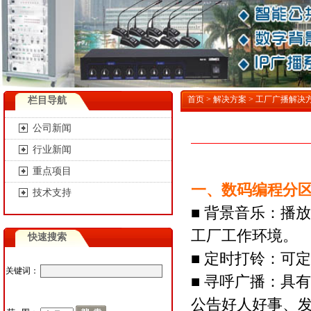
首页
>
解决方案
>
工厂广播解决
栏目导航
公司新闻
行业新闻
重点项目
一、数码编程分
技术支持
■ 背景音乐：播
工厂工作环境。
快速搜索
■ 定时打铃：可
关键词：
■ 寻呼广播：具
公告好人好事、