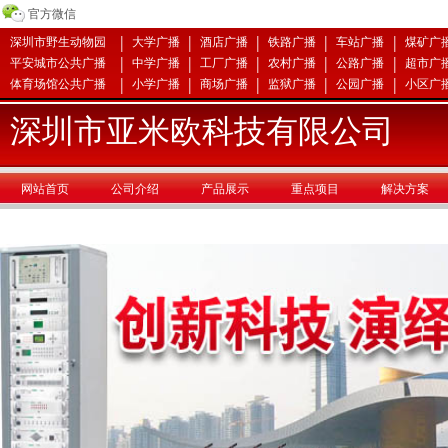
官方微信
|
|
|
|
|
深圳市野生动物园
大学广播
酒店广播
铁路广播
车站广播
煤矿广
|
|
|
|
|
平安城市公共广播
中学广播
工厂广播
农村广播
公路广播
超市广
|
|
|
|
|
体育场馆公共广播
小学广播
商场广播
监狱广播
公园广播
小区广
深圳市亚米欧科技有限公司
网站首页
公司介绍
产品展示
重点项目
解决方案