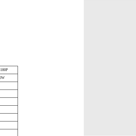
180P
80W