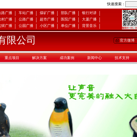
快速搜索：
|
|
|
|
|
铁路广播
车站广播
煤矿广播
部队广播
银行对讲
|
|
|
|
|
农村广播
公路广播
超市广播
医院广播
大厦广播
|
|
|
|
|
监狱广播
公园广播
小区广播
单位广播
背景音乐
有限公司
官方微博
重点项目
解决方案
成功案例
新闻中心
技术支持