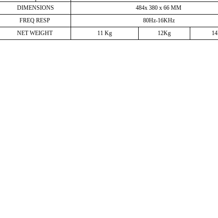
DIMENSIONS
484x
380
x
66
MM
FREQ
RESP
80Hz-16KHz
NET
WEIGHT
11
Kg
12Kg
1