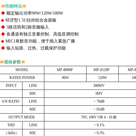
〓
性能特点
〓
◆
额定输出功率90W/120W/180W
◆
经济型1.5U拉丝铝合金面板
◆
3路话筒和2路音频输入
◆
各通道有独立音量控制、高低音调控制
◆
MIC1有默音功能，便于插入紧急广播
◆
输入短路、过热、过载保护功能
〓
规格参数
〓
MODEL
MP-8090P
MP-8120P
MP-8
RATED
POWER
90W
120W
1
INPUT
LINE
300MV
MIC
3MV
S/N
RATIO
LINE
>
70dB
MIC
>
65dB
OUTPUT
MODE
70V,
100V
OR
4
-
16
欧
THD
LINE
<
0.1%
（1kHz）
MIC
<
0.3%