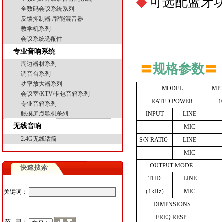
◆
可选配蓝牙
全数码会议系统系列
反馈抑制器 /智能混音器
教学机系列
会议系统选配件
专业音响系统
周边器材系列
〓
规格参数
〓
调音台系列
功率放大器系列
MODEL
MP
会议室/KTV/卡包音箱系列
RATED
POWER
1
专业音箱系列
触摸屏点歌机系列
INPUT
LINE
无线音响
MIC
2.4G无线话筒
S/N
RATIO
LINE
MIC
OUTPUT
MODE
快速搜索
THD
LINE
（1kHz）
MIC
关键词：
DIMENSIONS
FREQ
RESP
范 围：