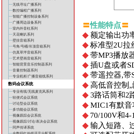
无线寻址广播系列
数控编程广播系列
智能广播控制设备系列
广播周边设备系列
〓
性能特点
〓
室内外音柱系列
◆
额定
输出
功率
天花喇叭系列
壁挂音箱系列
◆
标准
型2U
号角/号桶/吊顶音箱系列
仿真草坪音箱系列
◆
带MP3播放器
艺术壁画音箱系列
◆
插U盘或者S
智能背景音乐控制器系列
音量控制器系列
◆
带遥控器,带
专业机柜/广播音箱线系列
◆
高低音控制
数码会议系统
专业有线/无线麦克风系列
◆
3路话筒和
轻便式会议系统
◆
MIC1
有默音
讨论型会议系统
多功能会议系统
◆
70/100V和4-
视像跟踪会议系统
视像跟踪/讨论/表决会议系统
◆
输入短路、
同声传译系统
全数码红外线语言分配系统