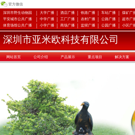
官方微信
|
|
|
|
|
深圳市野生动物园
大学广播
酒店广播
铁路广播
车站广播
煤矿广
|
|
|
|
|
平安城市公共广播
中学广播
工厂广播
农村广播
公路广播
超市广
|
|
|
|
|
体育场馆公共广播
小学广播
商场广播
监狱广播
公园广播
小区广
深圳市亚米欧科技有限公司
网站首页
公司介绍
产品展示
重点项目
解决方案